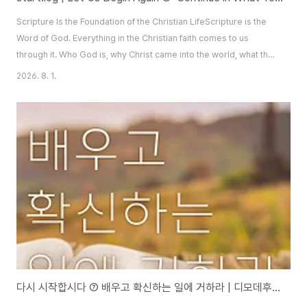
Scripture Is the Foundation of the Christian LifeScripture is the
Word of God. Everything in the Christian faith comes to us
through it. Who God is, why Christ came into the world, what the
church is, why believers worship and pray, how this present age
2026. 8. 1.
will end, who will be saved and enter heaven — Scripture is
what teaches us all of this. For that reason, every Christian must
know the Bible. T..
다시 시작합시다 ⑦ 배우고 확신하는 일에 거하라 | 디모데후서 3:14-17