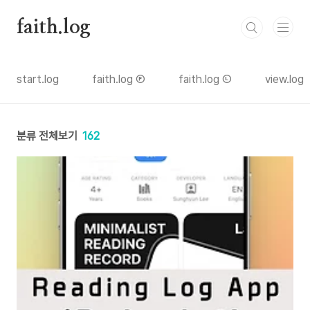
본문 바로가기
faith.log
start.log
faith.log Ⓕ
faith.log Ⓛ
view.log
분류 전체보기
162