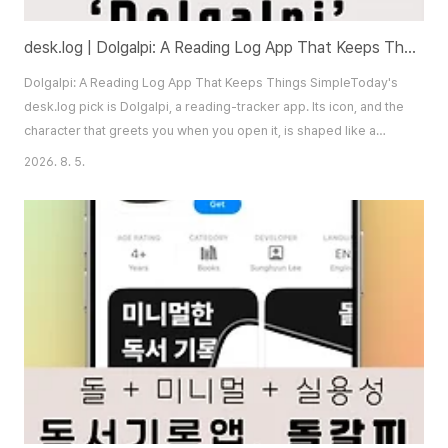
desk.log | Dolgalpi: A Reading Log App That Keeps Things Simple
Dolgalpi: A Reading Log App That Keeps Things SimpleToday's
desk.log pick is Dolgalpi, a reading-tracker app. Its icon, and the
character that greets you when you open it, is shaped like a
small black stone — a nod to the name itself, which fuses
2026. 8. 5.
"stone" (dol) with "bookmark" (galpi). The app's greatest
strength is a UI that stays simple without sacrificing usability. For
a reading log, that lig..