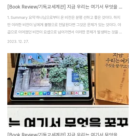
[Book Review/기독교세계관] 지금 우리는 여기서 무엇을 꿈꾸고 있는가 04. 총리가 된 노예 소년의 꿈: 요셉
1. Summary 요약 하나님으로부터 온 비전은 분명 선하고 좋은 것이다. 하지
만 이러한 비전이 남에게 불행으로 전달된다면 그것은 문제가 있는 것이다. 야
곱으로 이어졌던 비전이 요셉으로 넘어가면서 이러한 문제가 발생하는 것을 우
리는 확인할 수 있다. 무슨 이유에서 그런가 하니 저자는 야곱의 집안에 왜곡된
2023. 12. 27.
신앙으로 발생한 문제들이 많아서 그러함을 우리에게 알리고 있다. 야곱의 집
안은 대립이 가득한 집안이었음을 알 수 있다. 레아와 라헬이 대립하고 있었으
며 이들의 시녀였던 빌하와 실바의 대립이 있었다. 그리고 이들로부터 나온 12
명의 자식들 안에도 대립이 있었다. 이러한 대립의 문제는 결국 라헬의 죽음 이
후에 야곱이 요셉과 베냐민을 편애하면서 더욱 치명적인 결과로 이어지게 된
다. 저자는 이러한 모습을 설명..
[Book Review/기독교세계관] 지금 우리는 여기서 무엇을 꿈꾸고 있는가 03. 노숙자를 회복시킨 꿈: 야곱