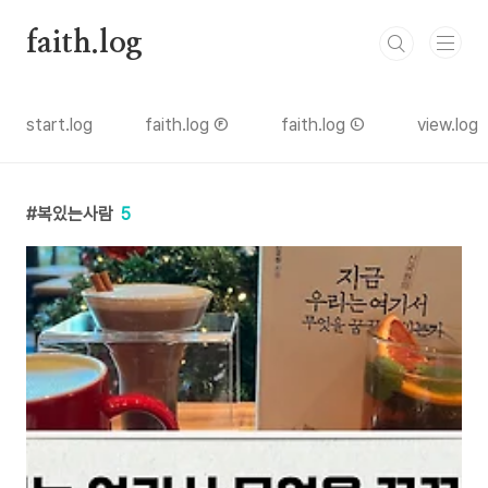
본문 바로가기
faith.log
start.log
faith.log Ⓕ
faith.log Ⓛ
view.log
복있는사람
5