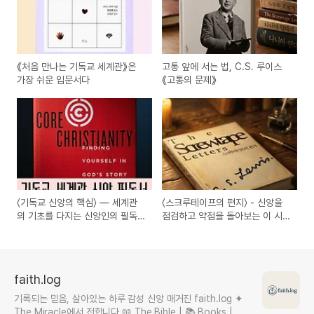
《처음 만나는 기독교 세계관》은
고통 앞에 서는 법, C.S. 루이스
가장 쉬운 입문서다
《고통의 문제》
〈기독교 신앙의 핵심〉 — 세계관
〈스크루테이프의 편지〉 - 신앙을
의 기초를 다지는 신앙인의 필독
점검하고 약점을 돌아보는 이 시
서
대의 전략서
faith.log
기록되는 믿음, 살아있는 하루 감성 신앙 매거진 faith.log ✦
The Miracle에서 전합니다 📖 The Bible | 📚 Books |