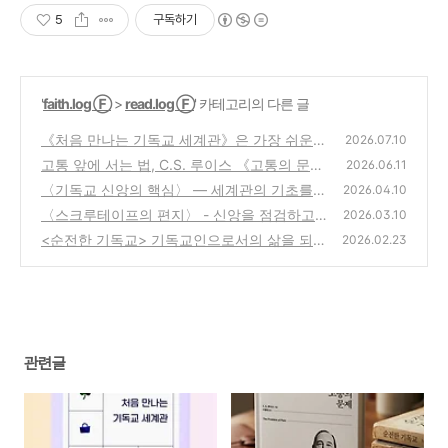
5
구독하기
'
faith.log Ⓕ
>
read.log Ⓕ
' 카테고리의 다른 글
《처음 만나는 기독교 세계관》은 가장 쉬운
2026.07.10
입문서다
고통 앞에 서는 법, C.S. 루이스 《고통의 문
(4)
2026.06.11
제》
〈기독교 신앙의 핵심〉 — 세계관의 기초를
(6)
2026.04.10
다지는 신앙인의 필독서
〈스크루테이프의 편지〉 - 신앙을 점검하고
(4)
2026.03.10
약점을 돌아보는 이 시대의 전략서
<순전한 기독교> 기독교인으로서의 삶을 되돌
(4)
2026.02.23
아보게 하는 신앙의 기본서
(5)
관련글