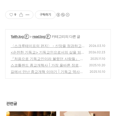
9
구독하기
'
faith.log Ⓕ
>
read.log Ⓕ
' 카테고리의 다른 글
〈스크루테이프의 편지〉 - 신앙을 점검하고
2026.03.10
약점을 돌아보는 이 시대의 전략서
<순전한 기독교> 기독교인으로서의 삶을 되돌
(4)
2026.02.23
아보게 하는 신앙의 기본서
『처음으로 기독교인이라 불렸던 사람들』 초
(5)
2025.11.10
대교회의 신앙과 오늘 우리의 자리 사이에서
스코틀랜드 종교개혁사 | 가장 올바른 장로교
2025.10.20
회를 찾으러 떠나는 종교개혁의 발자취 | rea
(6)
길에서 만난 종교개혁 이야기 | 기독교 역사를
2025.10.10
d.log
담은 사진과 여행, 그리고 신앙의 길 | read.lo
(6)
g
(6)
관련글