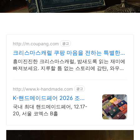
http://m.coupang.com
광고
크리스마스캐럴 쿠팡 마음을 전하는 특별한
선물
흥미진진한 크리스마스캐럴, 밤새도록 읽는 재미에
빠져보세요. 지루할 틈 없는 스토리에 감탄, 와우회
원 무제한 무료배송으로 만나세요.
http://www.k-handmade.com
광고
K-핸드메이드페어 2026 조기
신청 기간 참가비 할인
국내 최대 핸드메이드페어, 12.17-
20, 서울 코엑스 B홀