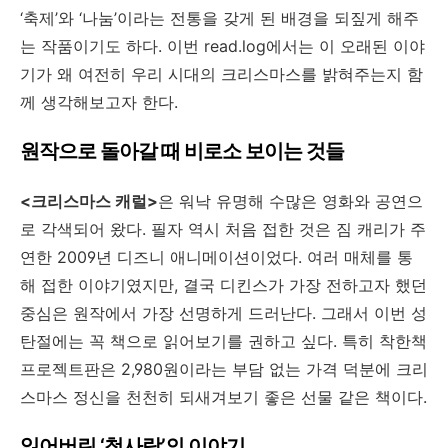
‘축제’와 ‘나눔’이라는 전통을 갖게 된 배경을 되짚게 해주
는 작품이기도 하다. 이번 read.log에서는 이 오래된 이야
기가 왜 여전히 우리 시대의 크리스마스를 밝혀주는지 함
께 생각해보고자 한다.
원작으로
돌아갈
때
비로소
보이는
것들
<
크리스마스
캐럴>
은 워낙 유명해 수많은 영화와 공연으
로 각색되어 왔다. 필자 역시 처음 접한 것은 짐 캐리가 주
연한 2009년 디즈니 애니메이션이었다. 여러 매체를 통
해 접한 이야기였지만, 결국 디킨스가 가장 전하고자 했던
중심은 원작에서 가장 선명하게 드러난다. 그래서 이번 성
탄절에는 꼭 책으로 읽어보기를 권하고 싶다. 특히 착한책
프로젝트판은 2,980원이라는 부담 없는 가격 덕분에 크리
스마스 정신을 천천히 되새겨보기 좋은 선물 같은 책이다.
잃어버린
‘
첫사랑
’
의
이야기