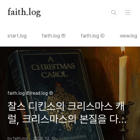
본문 바로가기
faith.log
start.log
faith.log Ⓕ
faith.log Ⓛ
view.log
faith.log Ⓕ/read.log Ⓕ
찰스 디킨스의 크리스마스 캐
럴, 크리스마스의 본질을 다시
묻다
by faith.log
2025. 12. 10.