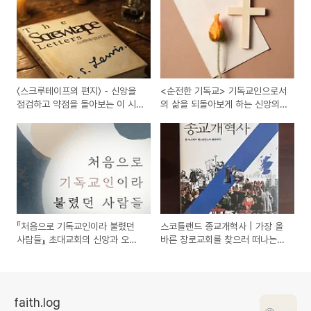
〈스크루테이프의 편지〉 - 신앙을
<순전한 기독교> 기독교인으로서
점검하고 약점을 돌아보는 이 시
의 삶을 되돌아보게 하는 신앙의
대의 전략서
기본서
『처음으로 기독교인이라 불렸던
스코틀랜드 종교개혁사 | 가장 올
사람들』 초대교회의 신앙과 오늘
바른 장로교회를 찾으러 떠나는
우리의 자리 사이에서
종교개혁의 발자취 | read.log
faith.log