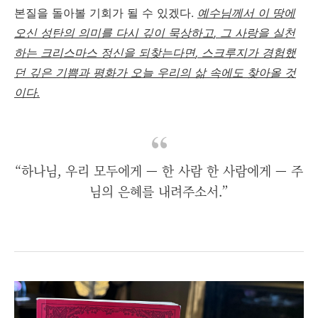
본질을 돌아볼 기회가 될 수 있겠다.
예수님께서
이
땅에
오신
성탄의
의미를
다시
깊이
묵상하고
,
그
사랑을
실천
하는
크리스마스
정신을
되찾는다면
,
스크루지가
경험했
던
깊은
기쁨과
평화가
오늘
우리의
삶
속에도
찾아올
것
이다
.
“하나님, 우리 모두에게 — 한 사람 한 사람에게 — 주
님의 은혜를 내려주소서.”