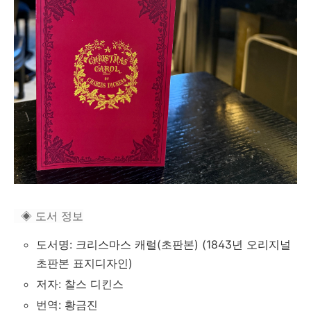
◈ 도서 정보
도서명: 크리스마스 캐럴(초판본) (1843년 오리지널
초판본 표지디자인)
저자: 찰스 디킨스
번역: 황금진