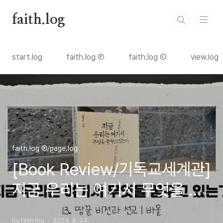
본문 바로가기
faith.log
start.log
faith.log Ⓕ
faith.log Ⓛ
view.log
faith.log Ⓕ/page.log
[Book Review/기독교세계관]
지금 우리는 여기서 무엇을 꿈
꾸고 있는가 13. 땅끝 비전과
by faith.log
2024. 8. 24.