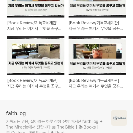
[Book Review/기독교세계관]
[Book Review/기독교세계관]
지금 우리는 여기서 무엇을 꿈꾸
지금 우리는 여기서 무엇을 꿈꾸
고 있는가 14. 시온의 비전 | 사도
고 있는가 12. 메시아의 비전 | 예
요한
수님
[Book Review/기독교세계관]
[Book Review/기독교세계관]
지금 우리는 여기서 무엇을 꿈꾸
지금 우리는 여기서 무엇을 꿈꾸
고 있는가 11. 포로 소년과 황제의
고 있는가 10. 해골도 살려 내는
꿈 | 다니엘
비전: 에스겔
faith.log
기록되는 믿음, 살아있는 하루 감성 신앙 매거진 faith.log ✦
The Miracle에서 전합니다 📖 The Bible | 📚 Books |
💡 Culture | 🗺 Place | 🌲 Root